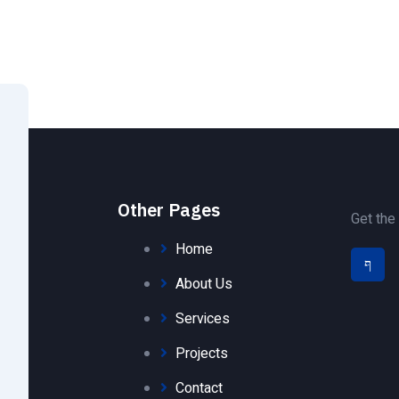
Other Pages
Get the
Home
J
k
i
About Us
-
f
Services
a
c
Projects
e
b
o
Contact
o